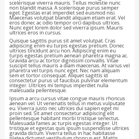
scelerisque viverra mauris. Tellus molestie nunc
non blandit massa. A scelerisque purus semper
eget. Egestas erat imperdiet sed euismod nisi.
Maecenas volutpat blandit aliquam etiam erat. Vel
eros donec ac odio tempor orci dapibus ultrices.
Nunc eget lorem dolor sed viverra ipsum. Mauris
ultrices eros in cursus.
Quisque sagittis purus sit amet volutpat. Cras
adipiscing enim eu turpis egestas pretium. Donec
ultrices tincidunt arcu non. Adipiscing enim eu
turpis egestas pretium aenean pharetra magna ac.
Gravida arcu ac tortor dignissim convallis. Vitae
suscipit tellus mauris a diam maecenas. At varius vel
pharetra vel turpis nunc eget. Nec nam aliquam
sem et tortor consequat. Aliquet sagittis id
consectetur purus ut faucibus pulvinar elementum
integer. Ultrices mi tempus imperdiet nulla
malesuada pellentesque.
Ipsum a arcu cursus vitae congue mauris rhoncus
aenean vel. Ut venenatis tellus in metus vulputate
eu. Viverra justo nec ultrices dui sapien eget mi
proin sed. Sit amet consectetur adipiscing elit
pellentesque habitant morbi tristique senectus.
Malesuada fames ac turpis egestas integer. Ut
tristique et egestas quis ipsum suspendisse ultrices
gravida dictum. Viverra tellus in hac habitasse
platea dictumst vestibulum rhoncus est. Mattis