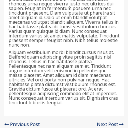
rhoncus urna neque viverra justo nec ultrices dui
sapien. Feugiat in fermentum posuere urna nec
tincidunt praesent. Diam vulputate ut pharetra sit
amet aliquam id. Odio ut enim blandit volutpat
maecenas volutpat blandit aliquam. Viverra tellus in
hac habitasse platea dictumst vestibulum rhoncus.
Varius quam quisque id diam. Nunc consequat
interdum varius sit amet mattis vulputate. Tincidunt
praesent semper feugiat nibh. Nibh tellus molestie
nunc non.
Aliquam vestibulum morbi blandit cursus risus at.
Eleifend quam adipiscing vitae proin sagittis nisl
rhoncus. Tellus in hac habitasse platea.
Pellentesque nec nam aliquam sem et. Tincidunt
augue interdum velit euismod in pellentesque
massa placerat. Amet aliquam id diam maecenas
ultricies. Vel orci porta non pulvinar neque. Hac
habitasse platea dictumst vestibulum rhoncus est.
Gravida dictum fusce ut placerat orci. At erat
pellentesque adipiscing commodo elit at imperdiet.
Nunc consequat interdum varius sit. Dignissim cras
tincidunt lobortis feugiat.
Previous Post
Next Post